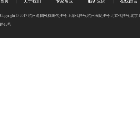
首页
|
关于我们
|
专家名医
|
服务医院
|
在线留言
Copyright © 2017 杭州跑腿网,杭州代挂号,上海代挂号,杭州医院挂号,北京代挂号
路18号