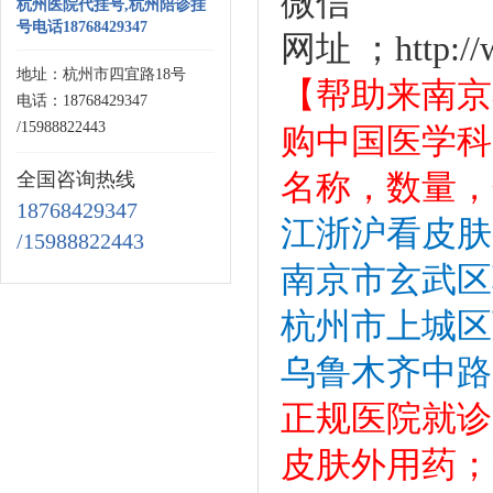
微
杭州医院代挂号,杭州陪诊挂
号电话18768429347
网址 ；http:/
地址：杭州市四宜路18号
【帮助来南京
电话：18768429347
/15988822443
购中国医学科
名称，数量，
全国咨询热线
18768429347
江浙沪看皮肤
/15988822443
南京市玄武区
杭州市上城区
乌鲁木齐中路
正规医院就诊
皮肤外用药；