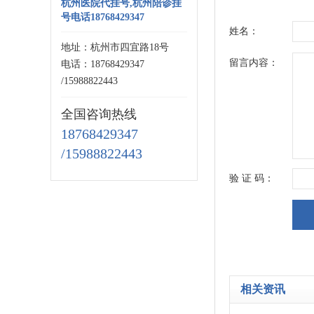
杭州医院代挂号,杭州陪诊挂
号电话18768429347
姓名：
地址：杭州市四宜路18号
留言内容：
电话：18768429347
/15988822443
全国咨询热线
18768429347
/15988822443
验 证 码：
相关资讯